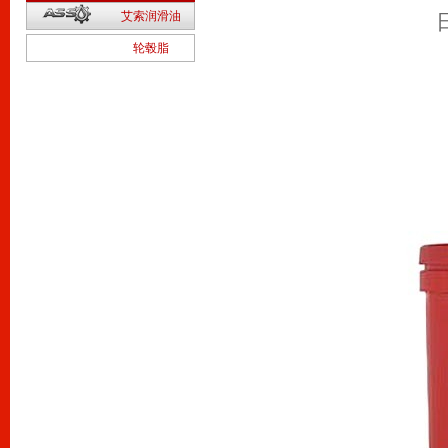
2
艾索润滑油
1
轮毂脂