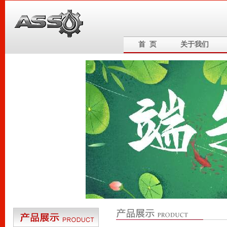
首 页
关于我们
6
5
4
3