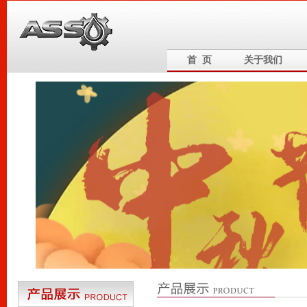
首 页
关于我们
6
5
4
3