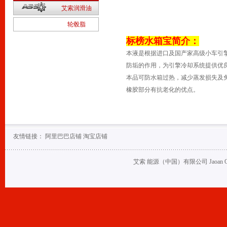
2
艾索润滑油
1
轮毂脂
标榜水箱宝简介：
本液是根据进口及国产家高级小车引
防垢的作用，为引擎冷却系统提供优
本品可防水箱过热，减少蒸发损失及
橡胶部分有抗老化的优点。
友情链接：
阿里巴巴店铺
淘宝店铺
艾索 能源（中国）有限公司 Jaoan Oil (