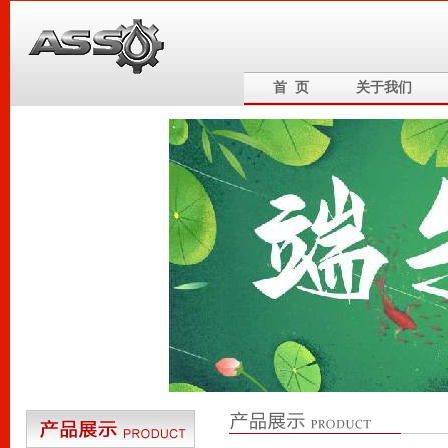
首 页
关于我们
6
5
4
3