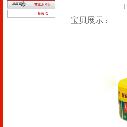
2
艾索润滑油
1
轮毂脂
宝贝展示
：