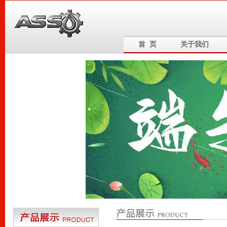
首 页
关于我们
6
5
4
3