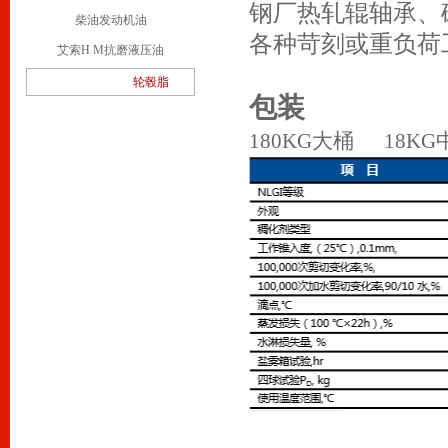
钢厂热轧辊轴承、
柴油发动机油
各种苛刻或重负荷
艾索H M抗磨液压油
轮毂脂
包装
180KG大桶 18K