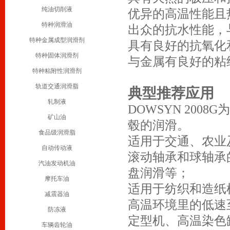
纯油切削液
优异的高温性能且
特种润滑油
出众的抗水性能，
特种金属成型润滑剂
具有良好的抗氧化
特种固体润滑剂
与金属有良好的粘
特种粘附性润滑剂
轨道交通润滑脂
典型推荐应用
轧制液
DOWSYN 20
矿山油
毂的润滑。
食品级润滑脂
适用于交通、农业
自动传动液
滚动轴承和球轴承
汽油发动机油
盘润滑等；
摩托车油
适用于纺织和造纸
减震器油
高温环境里的低速
防冻液
定型机、高温染色
车辆齿轮油