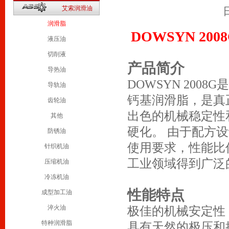
2
艾索润滑油
1
润滑脂
DOWSYN 20
液压油
切削液
产品简介
导热油
DOWSYN 20
导轨油
钙基润滑脂，是真
齿轮油
出色的机械稳定性
其他
硬化。 由于配方
防锈油
使用要求，性能比
针织机油
工业领域得到广泛
压缩机油
冷冻机油
性能特点
成型加工油
淬火油
极佳的机械安定性
特种润滑脂
具有天然的极压和