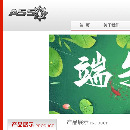
首 页
关于我们
6
5
4
3