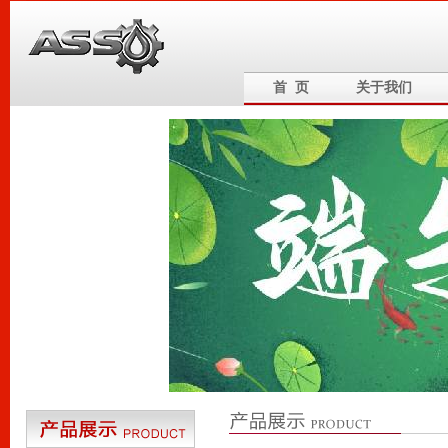
首 页
关于我们
6
5
4
3