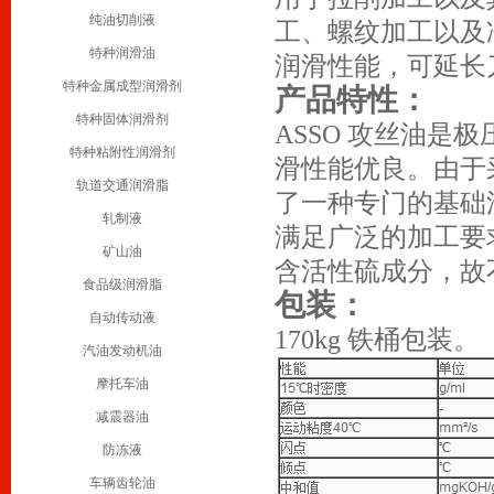
纯油切削液
工、螺纹加工以及冷
特种润滑油
润滑性能，可延长
特种金属成型润滑剂
产品特性：
特种固体润滑剂
ASSO 攻丝油
特种粘附性润滑剂
滑性能优良。由于
轨道交通润滑脂
了一种专门的基础
轧制液
满足广泛的加工要
矿山油
含活性硫成分，故
食品级润滑脂
包装：
自动传动液
170kg 铁桶包装。
汽油发动机油
摩托车油
减震器油
防冻液
车辆齿轮油