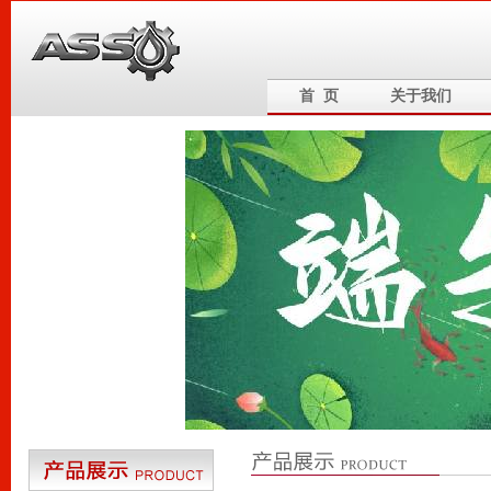
首 页
关于我们
6
5
4
3