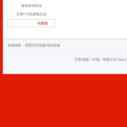
柴油发动机油
艾索H M抗磨液压油
轮毂脂
友情链接：
阿里巴巴店铺
淘宝店铺
艾索 能源（中国）有限公司 Jaoan Oil (