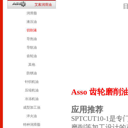
2
艾索润滑油
日
1
润滑脂
液压油
切削液
导热油
导轨油
齿轮油
其他
防锈油
针织机油
Asso 齿轮磨削
压缩机油
冷冻机油
应用推荐
成型加工油
淬火油
SPTCUT10-
特种润滑脂
磨削等加工设计的产