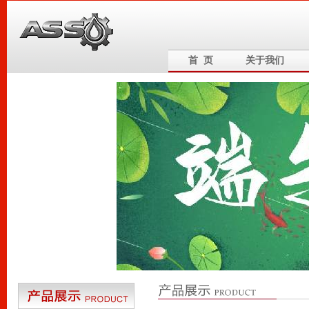
首 页
关于我们
6
5
4
3