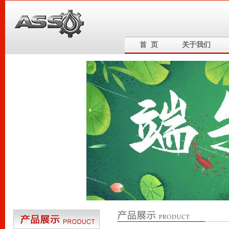
首 页
关于我们
6
5
4
3