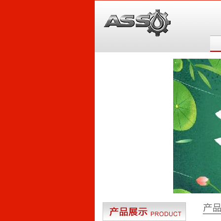
6
5
4
3