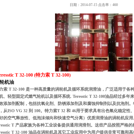
日期：2014-07-15 点击率：460
resstic T 32-100 (特力索 T 32-100)
轮机油
力索 T 32-100 是一种高质量的涡轮机及循环系统润滑油，广泛适用于
机、轻型固定式燃气轮机以及循环系统. Teresstic T 32-100油品经
效添加剂配制，包括抗氧化剂、防锈添加剂及和腐蚀抑制剂以及抗泡剂。特力索
，从ISO VG 32 到 100。特力索T 32 和 46用于要求具有出色氧化
好的空气释放性、低泡沫倾向和快速空气分离）优质润滑油的涡轮机应
eresstic T 产品家族为各种工业设备提供通用润滑剂。这些产品按照严
eresstic T 32-100 油品在涡轮机及其它工业应用中为用户提供非常