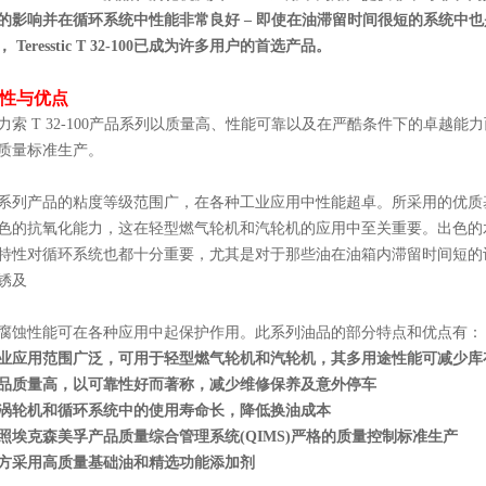
的影响并在循环系统中性能非常良好 – 即使在油滞留时间很短的系统中
， Teresstic T 32-100已成为许多用户的首选产品。
性与优点
力索 T 32-100产品系列以质量高、性能可靠以及在严酷条件下的卓越
质量标准生产。
系列产品的粘度等级范围广，在各种工业应用中性能超卓。所采用的优质
色的抗氧化能力，这在轻型燃气轮机和汽轮机的应用中
至关重要。出色的
特性对循环系统也都十分重要，尤其是对于那些油在油箱内滞留时间短的
锈及
腐蚀性能可在各种应用中起保护作用。此系列油品的部分特点和优点有：
业应用范围广泛，可用于轻型燃气轮机和汽轮机，其多用途性能可减少库
品质量高，以可靠性好而著称，减少维修保养及意外停车
涡轮机和循环系统中的使用寿命长，降低换油成本
照埃克森美孚产品质量综合管理系统(QIMS)严格的质量控制标准生产
方采用高质量基础油和精选功能添加剂