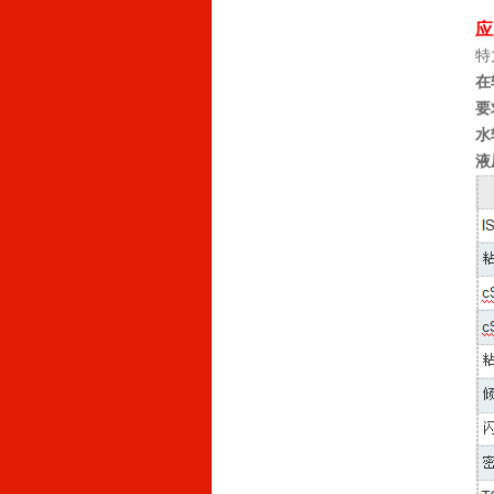
应
特
在
要
水
液