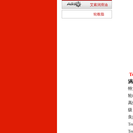
2
艾索润滑油
1
轮毂脂
Te
涡
特
轮
高
级
良
T
T