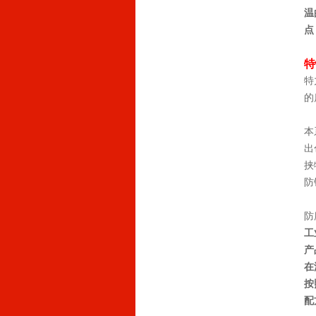
温
点
特
特
的
本
出
挟
防
防
工
产
在
按
配