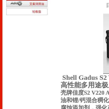
2
艾索润滑油
1
轮毂脂
Shell Gadus S2
高性能多用途极
壳牌佳度S2 V2
油和锂/钙混合稠
腐蚀添加剂，强化