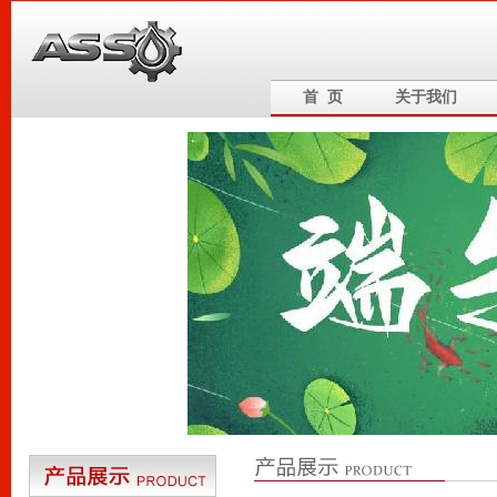
首 页
关于我们
6
5
4
3