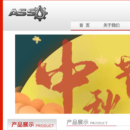
首 页
关于我们
6
5
4
3