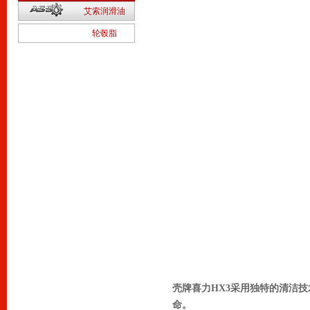
2
艾索润滑油
1
轮毂脂
壳牌喜力HX3采用独特的清洁
命。