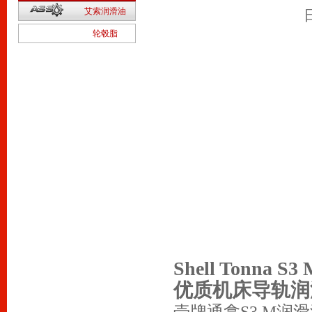
2
艾索润滑油
1
轮毂脂
Shell Tonna S3 
优质机床导轨润
壳牌通拿S3 M