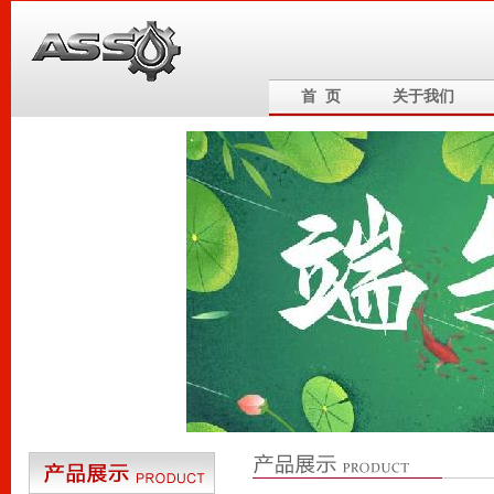
首 页
关于我们
6
5
4
3