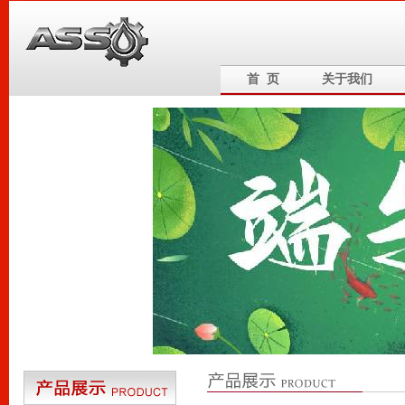
首 页
关于我们
6
5
4
3