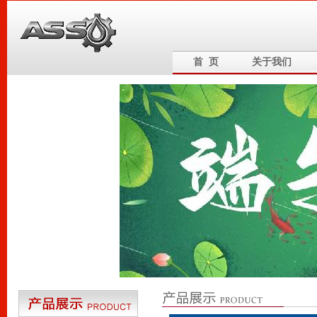
首 页
关于我们
6
5
4
3