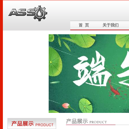
首 页
关于我们
6
5
4
3