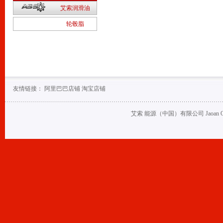
2
艾索润滑油
1
轮毂脂
友情链接：
阿里巴巴店铺
淘宝店铺
艾索 能源（中国）有限公司 Jaoan Oil (