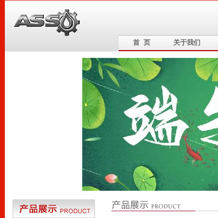
首 页
关于我们
6
5
4
3