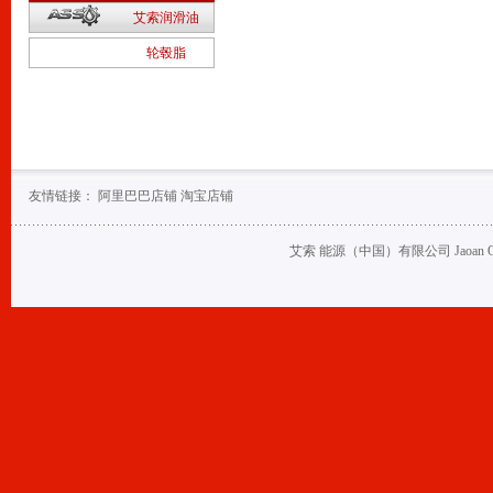
2
艾索润滑油
1
轮毂脂
友情链接：
阿里巴巴店铺
淘宝店铺
艾索 能源（中国）有限公司 Jaoan Oil (