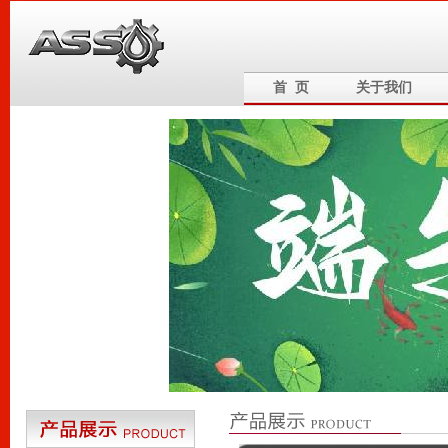
首 页
关于我们
6
5
4
3