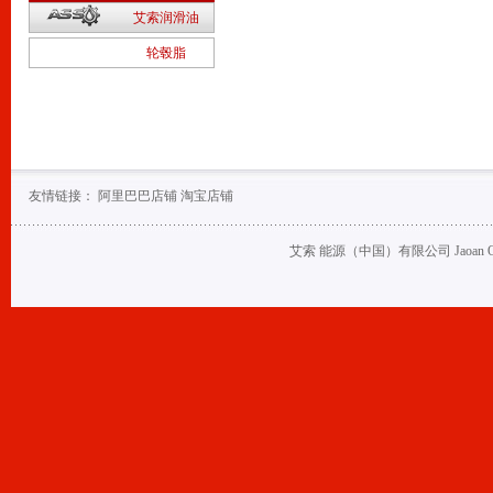
2
艾索润滑油
1
轮毂脂
友情链接：
阿里巴巴店铺
淘宝店铺
艾索 能源（中国）有限公司 Jaoan Oil (