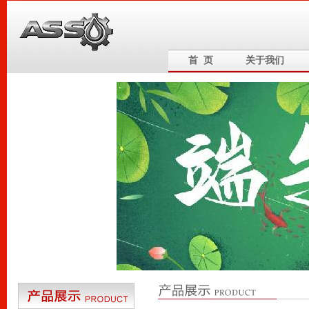
首 页
关于我们
6
5
4
3