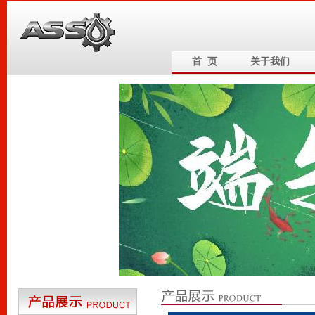
首 页
关于我们
6
5
4
3