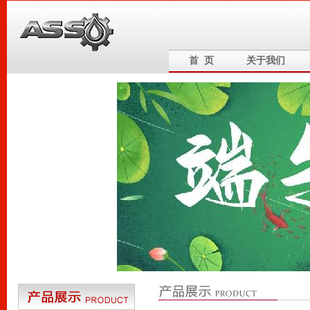
首 页
关于我们
6
5
4
3