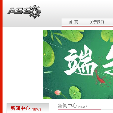
首 页
关于我们
6
5
4
3