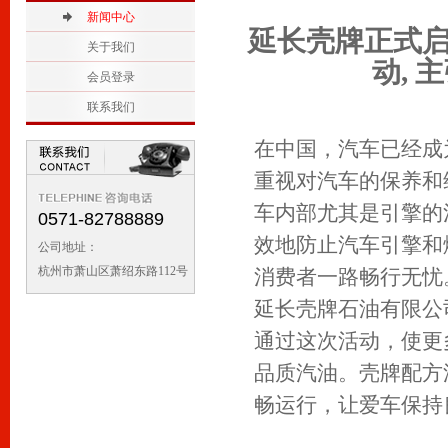
2
新闻中心
1
延长壳牌正式启
关于我们
动,
会员登录
联系我们
在中国，汽车已经成
重视对汽车的保养和
车内部尤其是引擎的
0571-82788889
效地防止汽车引擎和
公司地址：
杭州市萧山区萧绍东路112号
消费者一路畅行无忧
延长壳牌石油有限公
通过这次活动，使更
品质汽油。壳牌配方
畅运行，让爱车保持