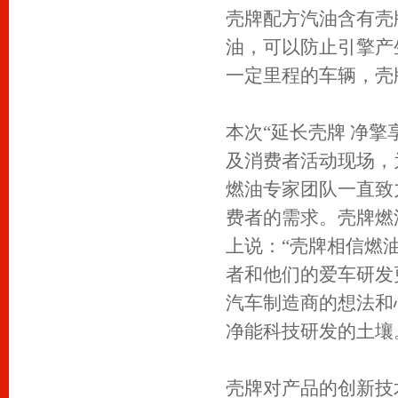
壳牌配方汽油含有壳
油，可以防止引擎产
一定里程的车辆，壳
本次“延长壳牌 净
及消费者活动现场，
燃油专家团队一直致
费者的需求。壳牌燃油专
上说：“壳牌相信燃
者和他们的爱车研发
汽车制造商的想法和
净能科技研发的土壤
壳牌对产品的创新技