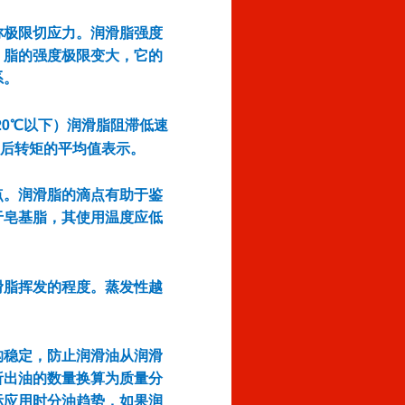
称极限切应力。润滑脂强度
，脂的强度极限变大，它的
系。
20
℃以下）润滑脂阻滞低速
后转矩的平均值表示。
点。润滑脂的滴点有助于鉴
于皂基脂，其使用温度应低
滑脂挥发的程度。蒸发性越
构稳定，防止润滑油从润滑
析出油的数量换算为质量分
际应用时分油趋势，如果润