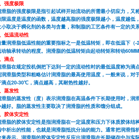
、
强度极限
润滑脂的强度极限是指引起试样开始流动的所需最小切应力，又
极限温度是温度的函数，温度越高脂的强度极限越小，温度越低
大小取决于稠化剂的各类与含量，和制脂的工艺条件有一定的关
、
低温流动性
-
衡量润滑脂低温性能的重要指标之一是低温转矩，即在低温下（
60MM
流动轴承转动的程度。润滑脂的低温转矩由起动转矩和转动
、
滴点
润滑脂在规定投机倒把下达到一定的流动性时的最低温度称为滴
别润滑脂类型和粗略估计润滑脂的最高使用温度，一般来说，对
20-30
于滴点
℃，滴点越高，其耐热性越好。
、
蒸发性
润滑脂的蒸发性（度）表示润滑脂在高温条件下长期使用时，润
小越好。脂的蒸发性主要取决了润滑脂的性质和馏分组成。
、
胶体安定性
润滑脂的胶体安定性是指润滑脂在一定温度和压力下体质胶体结
脂中析出的性能，也就是润滑脂抵抗分油的能力。通常把润滑指
数来表示。润滑脂的胶体安定性反应出润滑脂在长期储存中与实