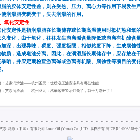
滑脂的胶体安定性差，则在受热、压力、离心力等作用下易发生
并使润滑脂变稠变干，失去润滑的作用。
、
氧化安定性
氧化安定性是指润滑脂在长期储存或长期高温使用时抵抗热和氧
永久变化，由于氧化，往往发生游离碱含量降低或游离有机酸含
色加深，出现异味，稠度、强度极限，相似粘度下降，生成腐蚀
的物质，造成皂油分离。因此，在润滑脂长期储存中，应存放在
光暴晒，并应定期检查游离碱或游离有机酸、腐蚀性等项目的变
能。
篇：
艾索润滑油——杭州圣元：优质液压油应该具有哪些性能
篇：
艾索润滑油——杭州圣元：汽车这些警示灯亮了，就千万别开了！
艾索 能源（中国）有限公司 Jaoan Oil (Yantai) Co. ,LTD. 版权所有
浙ICP备14003548号-