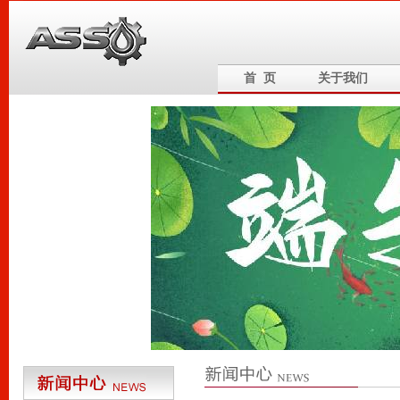
首 页
关于我们
6
5
4
3