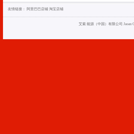
友情链接：
阿里巴巴店铺
淘宝店铺
艾索 能源（中国）有限公司 Jaoan Oil (