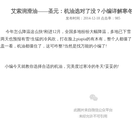
艾索润滑油——圣元：机油选对了没？小编详解寒
发布时间：2014-12-18 点击率：985
　　今年怎么降温这么快!刚进12月，全国多地纷纷大幅降温，多地已下
这两天也预报有雪!生猛的冷风吹，打在脸上piapia的有木有，整个人都僵
机盖一看，机油都僵住了，这可咋整?当然是找万能的小编了!
　　小编今天就教你选择合适的机油，完美度过寒冷的冬天!妥妥的!