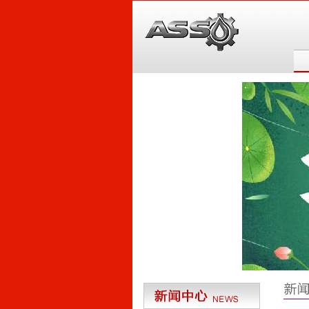
6
5
4
3