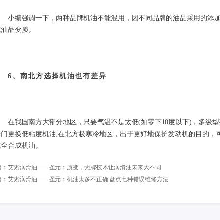
　　小编强调一下，两种品牌机油不能混用，因不同品牌的油品采用的添
成油品变质。
6、南北方选择机油也有差异
　　在我国南方大部分地区，只要气温不是太低(如零下10度以下)，多级
专门更换低粘度机油;在北方极寒冷地区，出于更好地保护发动机的目的，
或全合成机油。
篇：
艾索润滑油——圣元：质变，壳牌技术让润滑油未来大不同
篇：
艾索润滑油——圣元：机油太多不正确 盘点七种错误维修方法