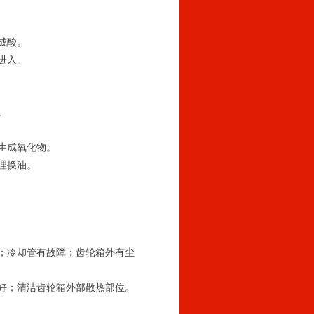
成酸。
进入。
。
，生成氧化物。
理换油。
良好；清洁齿轮箱外部散热部位。