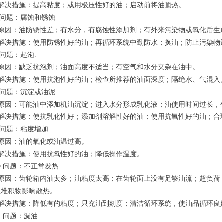
  解决措施：提高粘度；或用极压性好的油；启动前将油预热。
问题：腐蚀和锈蚀
.
  原因：油防锈性差；有水分，有腐蚀性添加剂；有外来污染物或氧化后生
  解决措施：使用防锈性好的油；再循环系统中勤防水；换油；防止污染物
问题：起泡
.
  原因：缺乏抗泡剂；油面高度不适当；有空气和水分夹杂在油中。
  解决措施：使用抗泡性好的油；检查所推荐的油面深度；隔绝水、气混入
问题：沉淀或油泥
.
  原因：可能油中添加机油沉淀；进入水分形成乳化液；油使用时间过长
  解决措施：使抗乳化性好；添加剂溶解性好的油；使用抗氧性好的油；合
问题：粘度增加
.
  原因：油的氧化或油温过高。
  解决措施：使用抗氧性好的油；降低操作温度。
.
问题：不正常发热
.
土堆积物影响散热。
  解决措施：降低有的粘度；只充油到刻度；清洁循环系统，使油品循环
.
问题：漏油
.