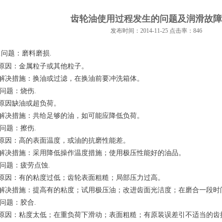
齿轮油使用过程发生的问题及润滑故障
发布时间：2014-11-25 点击率：846
.
问题：磨料磨损
.
  原因：金属粒子或其他粒子。
  解决措施：换油或过滤，在换油前要冲洗箱体。
问题：烧伤
.
  原因缺油或超负荷。
  解决措施：共给足够的油，如可能应降低负荷。
问题：擦伤
.
  原因：高的表面温度，或油的抗磨性能差。
  解决措施：采用降低操作温度措施；使用极压性能好的油品。
问题：疲劳点蚀
.
  原因：有的粘度过低；齿轮表面粗糙；局部压力过高。
  解决措施：提高有的粘度；试用极压油；改进齿面光洁度；在磨合一段
问题：胶合
.
  原因：粘度太低；在重负荷下滑动；表面粗糙；有原装误差引不适当的