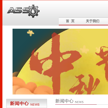
首 页
关于我们
6
5
4
3