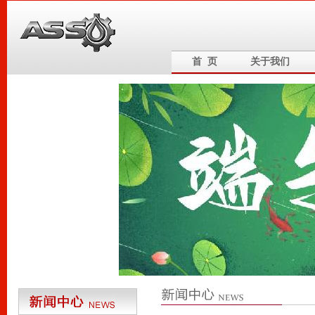
首 页
关于我们
6
5
4
3