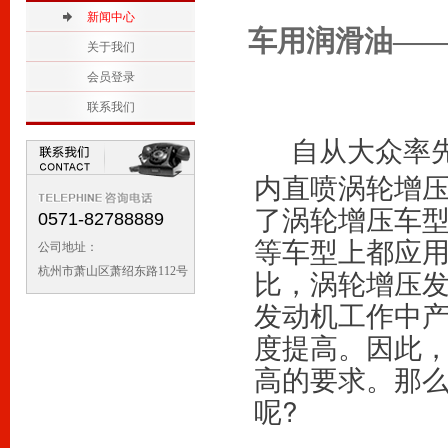
2
新闻中心
1
车用润滑油—
关于我们
会员登录
联系我们
    自从大众
内直喷涡轮增压
了涡轮增压车
0571-82788889
等车型上都应用了
公司地址：
比，涡轮增压
杭州市萧山区萧绍东路112号
发动机工作中
度提高。因此
高的要求。那
呢?