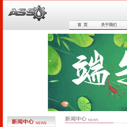
首 页
关于我们
6
5
4
3